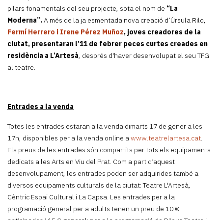
pilars fonamentals del seu projecte, sota el nom de
“La
Moderna”.
A més de la ja esmentada nova creació d’Úrsula Rilo,
Fermí Herrero i Irene Pérez Muñoz
, joves creadores de la
ciutat, presentaran l’11 de febrer peces curtes creades en
residència a L’Artesà
, després d'haver desenvolupat el seu TFG
al teatre.
Entrades a la venda
Totes les entrades estaran a la venda dimarts 17 de gener a les
17h, disponibles per a la venda online a
www.teatrelartesa.cat
.
Els preus de les entrades són compartits per tots els equipaments
dedicats a les Arts en Viu del Prat. Com a part d’aquest
desenvolupament, les entrades poden ser adquirides també a
diversos equipaments culturals de la ciutat: Teatre L'Artesà,
Cèntric Espai Cultural i La Capsa. Les entrades per a la
programació general per a adults tenen un preu de 10 €