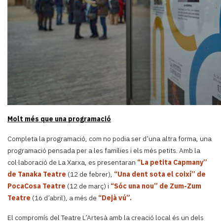
Molt més que una programació
Completa la programació, com no podia ser d’una altra forma, una
programació pensada per a les famílies i els més petits. Amb la
col·laboració de La Xarxa, es presentaran
“La petita Capmany”
de Tanaka Teatre
(12 de febrer),
“Una dent sota el coixí” de
PocaCosa Teatre
(12 de març) i
“Sóc una nou” de Zum-Zum
Teatre
(16 d’abril), a més de
“Dejà vú”.
El compromís del Teatre L’Artesà amb la creació local és un dels