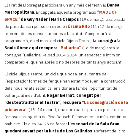
El Prat de Llobregat participarà un any més del festival
Dansa
Metropolitana
. Encapçala aquesta programació
“MADE OF
SPACE”
de Guy Nader i Maria Campos
(19 de març), una onada
de pura dansa i pur so en directe i
Úrsula Rilo
(11 i 12 de març),
referent de les danses urbanes a la ciutat. Completarà la
programació, en el marc del cicle Dijous Teatre,
la coreògrafa
Sonia Gómez qui recupera
“Ballarina”
(16 de març) sota la
consigna “Bailarina Reload 2014-2024, un espectacle íntim on
comparteix el que ha après o no després de tants anys actuant.
El cicle Dijous Teatre, un cicle que posa en el centre de
l’espectador formes de fer que han estat model en la construcció
dels nous relats escènics, ens donarà també l’oportunitat de
ballar ja al mes d’abril.
Roger Bernat, conegut per
“desteatralitzar el teatre”, recupera
“La consagración de la
primavera”
(13 i 14 d’abril), una obra participativa a partir de la
famosa coreografia de Pina Bausch. El moviment, a més, continua
amb circ. Els dies 24 i 25 de febrer
l’escenari de la Sala Gran
quedarà envaït per la iurta de Los Galindos
. Referent del circ