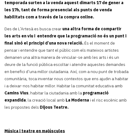
temporada surten a la venda aquest dimarts 17 de gener a
les 17h, tant de forma presencial als punts de venda
habilitats com a través de la compra online.
Des de L’Artesà es busca crear
una altra forma de compartir
les arts en viu i entendre que la programació no és un punt i
final sinó el principi d’una nova relació.
És el moment de
pensar i entendre que tant el públic com els mateixos artistes
demanen una altra manera de vincular-se amb les arts i és un
deure de la funció pública escoltar i atendre aquestes demandes
en benefici d’una millor ciutadania. Així, com a nou punt de trobada
comunitària, toca inventar nous contextos que ens ajudin a habitar
i a deixar-nos habitar millor. Habitar la comunitat educativa amb
Camins Vius
; habitar la ciutadania amb la
programació
expandida
; la creació local amb
La Moderna
i el risc escènic amb
les propostes dels
Dijous Teatre.
Música i teatre en majúscules