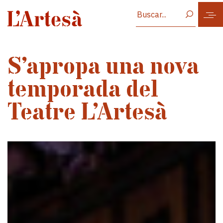
Vés al contingut
S’apropa una nova
temporada del
Teatre L’Artesà