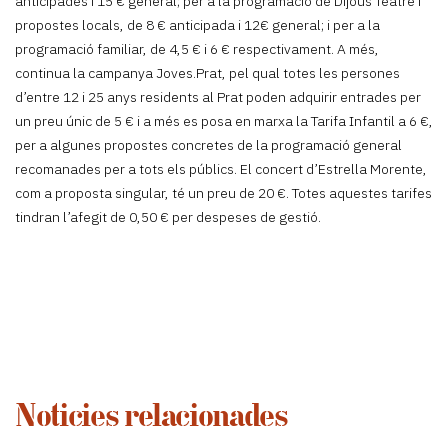
anticipades i 15 € general; per a la programació de Dijous Teatre i
propostes locals, de 8 € anticipada i 12€ general; i per a la
programació familiar, de 4,5 € i 6 € respectivament. A més,
continua la campanya Joves.Prat, pel qual totes les persones
d’entre 12 i 25 anys residents al Prat poden adquirir entrades per
un preu únic de 5 € i a més es posa en marxa la Tarifa Infantil a 6 €,
per a algunes propostes concretes de la programació general
recomanades per a tots els públics. El concert d’Estrella Morente,
com a proposta singular, té un preu de 20 €. Totes aquestes tarifes
tindran l’afegit de 0,50 € per despeses de gestió.
Noticies relacionades