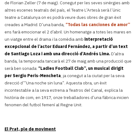
de Florian Zeller (7 de maig). Conegut per les seves sinèrgies amb
altres escenes teatrals del país, el Teatre L’Artesà serà l’únic
teatre a Catalunya on es podrà veure dues obres de gran èxit
creades a Madrid. D’una banda,
“Todas las canciones de amor”
ens farà emocionar el 2 d’abril. Un homenatge a totes les mares en
un viatge entre el drama i la comèdia amb
interpretació
excepcional
de l’actor Eduard Fernández, a partir d’un text
de Santiago Loza i amb una direcció d’Andrés Lima.
D’altra
banda, la temporada tancarà el 27 de maig amb una producció que
serà ben sonada:
“Ladies Football Club”, un musical dirigit
per Sergio Peris-Mencheta
, ja conegut a la ciutat per la seva
direcció d’”Una noche sin luna”. Aquesta obra, un èxit
incontestable a la seva estrena a Teatros del Canal, explica la
història de com, en 1917, onze treballadores d’una fàbrica inicien
fenomen del futbol femení al Regne Unit.
El Prat, ple de moviment