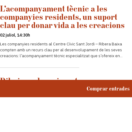
L’acompanyament tècnic a les
companyies residents, un suport
clau per donar vida a les creacions
02 juliol, 14:30h
Les companyies residents al Centre Cívic Sant Jordi – Ribera Baixa
compten amb un recurs clau per al desenvolupament de les seves
creacions: l’acompanyament tècnic especialitzat que s’ofereix en...
Dibuixar el moviment: una
experiència compartida entre
Comprar entrades
l’Escola d’Arts Visuals i l’Escola
d’Arts en Viu
19 juny, 08:00h
Què passa quan el dibuix observa la dansa? Aquesta pregunta és el
punt de partida de TRAÇATS, una mostra que s’ha pogut veure al