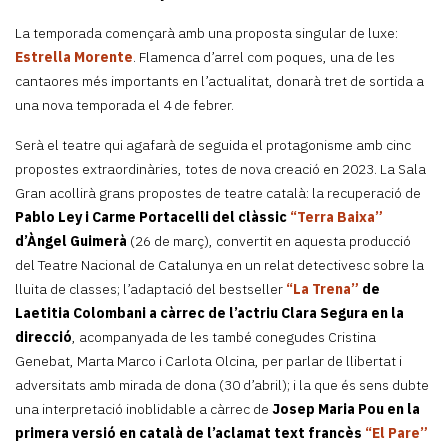
La temporada començarà amb una proposta singular de luxe:
Estrella Morente
. Flamenca d’arrel com poques, una de les
cantaores més importants en l’actualitat, donarà tret de sortida a
una nova temporada el 4 de febrer.
Serà el teatre qui agafarà de seguida el protagonisme amb cinc
propostes extraordinàries, totes de nova creació en 2023. La Sala
Gran acollirà grans propostes de teatre català: la recuperació de
Pablo Ley i Carme Portacelli del clàssic
“Terra Baixa”
d’Àngel Guimerà
(26 de març), convertit en aquesta producció
del Teatre Nacional de Catalunya en un relat detectivesc sobre la
lluita de classes; l’adaptació del bestseller
“La Trena”
de
Laetitia Colombani a càrrec de l’actriu Clara Segura
en la
direcció
, acompanyada de les també conegudes Cristina
Genebat, Marta Marco i Carlota Olcina, per parlar de llibertat i
adversitats amb mirada de dona (30 d’abril); i la que és sens dubte
una interpretació inoblidable a càrrec de
Josep Maria Pou en la
primera versió en català de l’aclamat text francès
“El Pare”