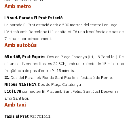
Amb metro
L9 sud. Parada El Prat Estació
La parada El Prat estació està a 500 metres del teatre i enllaça
L’Artesà amb Barcelona i L’Hospitalet. Té una freqüència de pas de
7 minuts aproximadament.
Amb autobús
65 o 165, Prat Exprés
. Des de Plaça Espanya (L1, L3 Paral·lel). De
dilluns a divendres fins les 22:30h, amb un trajecte de 15 min. i una
freqüència de pas d’entre 9 i 15 minuts.
21
. Des del Paral·lel/ Ronda Sant Pau fins l’estació de Renfe.
Nitbus N16 i N17
. Des de Plaça Catalunya
L10 i L78
connecten El Prat amb Sant Feliu, Sant Just Desvern i
amb Sant Boi.
Amb taxi
Taxis El Prat
933701611