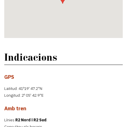
Indicacions
GPS
Latitud: 41º19' 47.2''N
Longitud: 2º 05' 42.9''E
Amb tren
Línies
R2 Nord i R2 Sud
.
Consulteu els horaris