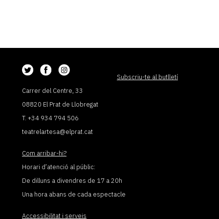
Subscriu-te al butlletí
Carrer del Centre, 33
08820 El Prat de Llobregat
T. +34 934 794 506
teatrelartesa@elprat.cat
Com arribar-hi?
Horari d’atenció al públic:
De dilluns a divendres de 17 a 20h
Una hora abans de cada espectacle
Accessibilitat i serveis