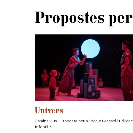
Propostes per
Univers
Camins Vius - Proposta per a Escola Bressol i Educac
Infantil 3