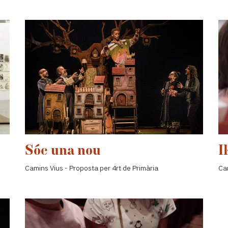
Sóc una nou
I
Camins Vius - Proposta per 4rt de Primària
Cam