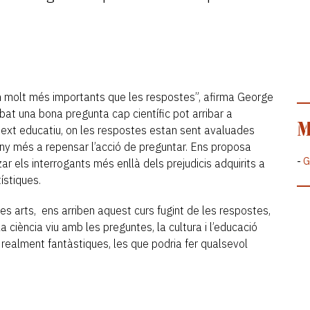
són molt més importants que les respostes”, afirma George
at una bona pregunta cap científic pot arribar a
M
text educatiu, on les respostes estan sent avaluades
y més a repensar l’acció de preguntar. Ens proposa
-
G
tzar els interrogants més enllà dels prejudicis adquirits a
ístiques.
les arts, ens arriben aquest curs fugint de les respostes,
 la ciència viu amb les preguntes, la cultura i l’educació
realment fantàstiques, les que podria fer qualsevol