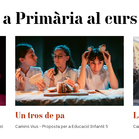
 a Primària al curs
Un tros de pa
L
ió
Camins Vius - Proposta per a Educació Infantil 5
Ca