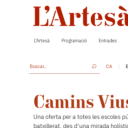
Vés al contingut
L'Artesà
Programació
Entrades
CA
|
Camins Viu
Una oferta per a totes les escoles pú
batxillerat, des d’una mirada holíst