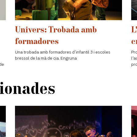
Univers: Trobada amb
L
formadores
c
Una trobada amb formadores d’infantil 3 i escoles
Pr
bressol de la mà de cia. Engruna
l’
 de
pr
cionades