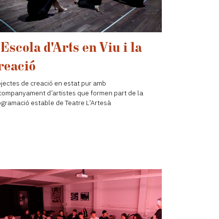
'Escola d'Arts en Viu i la
reació
ojectes de creació en estat pur amb
acompanyament d’artistes que formen part de la
ogramació estable de Teatre L’Artesà