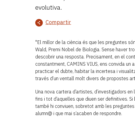
evolutiva.
Compartir
"El millor de la ciència és que les preguntes 
Wald, Premi Nobel de Biologia. Sense haver trob
descobrir una resposta. Precisament, en el con
constantment, CAMINS VIUS, ens convida un an
practicar el dubte, habitar la incertesa i visuali
través d’un ventall molt divers de propostes art
Una nova cartera d’artistes, d’investigadors en 
fins i tot d’aquelles que diuen ser definitives. Si
també hi conviuen, sobretot amb les preguntes 
alumn@ i que mai s’acaben de respondre.