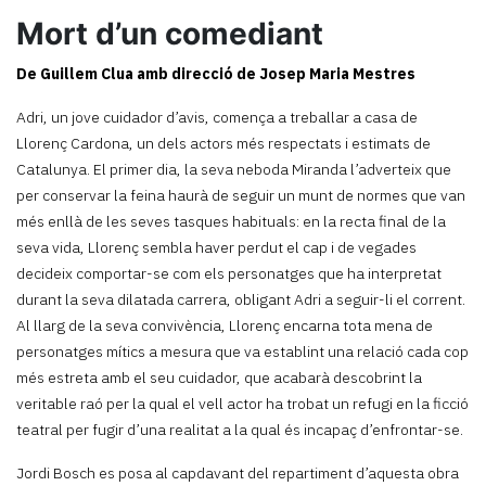
Mort d’un comediant
De Guillem Clua amb direcció de Josep Maria Mestres
Adri, un jove cuidador d’avis, comença a treballar a casa de
Llorenç Cardona, un dels actors més respectats i estimats de
Catalunya. El primer dia, la seva neboda Miranda l’adverteix que
per conservar la feina haurà de seguir un munt de normes que van
més enllà de les seves tasques habituals: en la recta final de la
seva vida, Llorenç sembla haver perdut el cap i de vegades
decideix comportar-se com els personatges que ha interpretat
durant la seva dilatada carrera, obligant Adri a seguir-li el corrent.
Al llarg de la seva convivència, Llorenç encarna tota mena de
personatges mítics a mesura que va establint una relació cada cop
més estreta amb el seu cuidador, que acabarà descobrint la
veritable raó per la qual el vell actor ha trobat un refugi en la ficció
teatral per fugir d’una realitat a la qual és incapaç d’enfrontar-se.
Jordi Bosch es posa al capdavant del repartiment d’aquesta obra