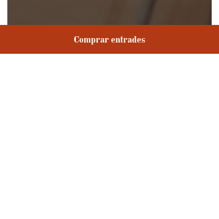
El Pati de
Comprar entrades
L'Artesà
Idioma: Sense
Duració:
paraules
Torna Manolo Alcántara al Pati de L'Artesà, ara per
transformar el cable, el risc i l’equilibri en una peça
íntima que parla de les pors, els canvis vitals i la
necessitat de continuar avançant.