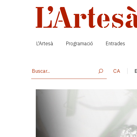
Vés al contingut
L'Artesà
Programació
Entrades
CA
|