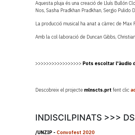
Aquesta pluja és una creació de Lluís Bullón C
Nos, Sasha Pradkhan Pradkhan, Sergio Pulido D
La producció musical ha anat a càrrec de Max
Amb la col·laboració de Duncan Gibbs, Christia
>>>>>>>>>>>>>>>>>
Pots escoltar l'àudio
Descobreix el projecte
mlnscts.prt
fent clic
a
INDISCILPINATS >>> DS
/UNZIP -
Convofest 2020