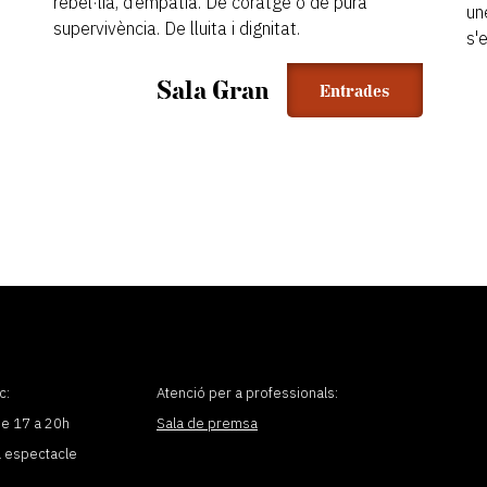
rebel·lia, d’empatia. De coratge o de pura
une
supervivència. De lluita i dignitat.
s'
Sala Gran
Entrades
c:
Atenció per a professionals:
de 17 a 20h
Sala de premsa
a espectacle