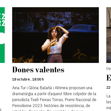
Dones valentes
Dij
E
18 octubre , 18:00 h
Aina Tur i Glòria Balañà i Altimira proposen una
22
dramatúrgia a partir d’aquest llibre colpidor de la
La
periodista Txell Feixas Torras, Premi Nacional de
le
Periodisme 2023: històries de resistència, de
mé
e