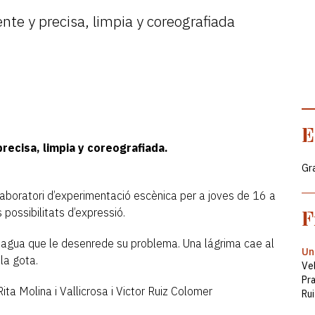
nte y precisa, limpia y coreografiada
E
recisa, limpia y coreografiada.
Gra
 laboratori d’experimentació escènica per a joves de 16 a
possibilitats d’expressió.
F
l agua que le desenrede su problema. Una lágrima cae al
Un
la gota.
Ve
Pr
ta Molina i Vallicrosa i Victor Ruiz Colomer
Rui