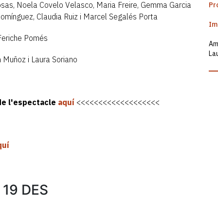
losas, Noela Covelo Velasco, Maria Freire, Gemma Garcia
Pr
omínguez, Claudia Ruiz i Marcel Segalés Porta
Im
 Feriche Pomés
Amb
La
n Muñoz i Laura Soriano
 de l'espectacle
aquí
<<<<<<<<<<<<<<<<<<<
quí
 19 DES