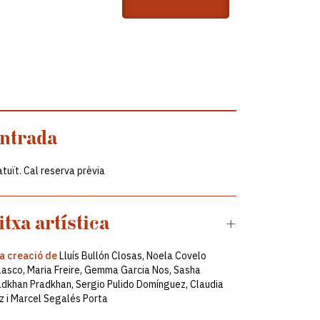
ntrada
tuït. Cal reserva prèvia
itxa artística
+
a creació de
Lluís Bullón Closas, Noela Covelo
lasco, Maria Freire, Gemma Garcia Nos, Sasha
adkhan Pradkhan, Sergio Pulido Domínguez, Claudia
z i Marcel Segalés Porta