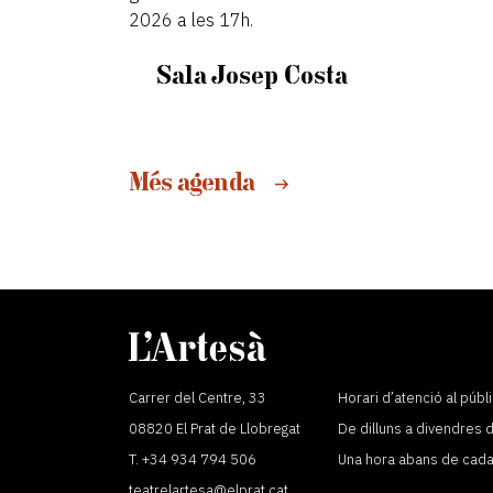
2026 a les 17h.
Sala Josep Costa
Més agenda
Carrer del Centre, 33
Horari d’atenció al públi
08820 El Prat de Llobregat
De dilluns a divendres 
T. +34 934 794 506
Una hora abans de cad
teatrelartesa@elprat.cat