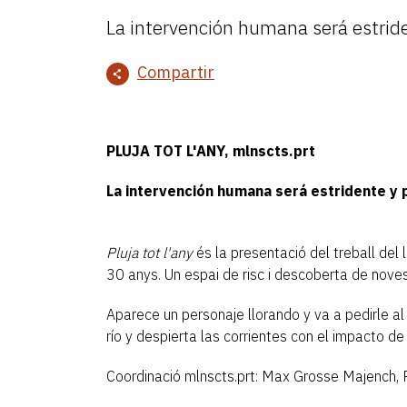
La intervención humana será estride
Compartir
PLUJA TOT L'ANY, mlnscts.prt
La intervención humana será estridente y p
Pluja tot l'any
és la presentació del treball del
30 anys. Un espai de risc i descoberta de noves 
Aparece un personaje llorando y va a pedirle a
río y despierta las corrientes con el impacto de 
Coordinació mlnscts.prt: Max Grosse Majench, Ri