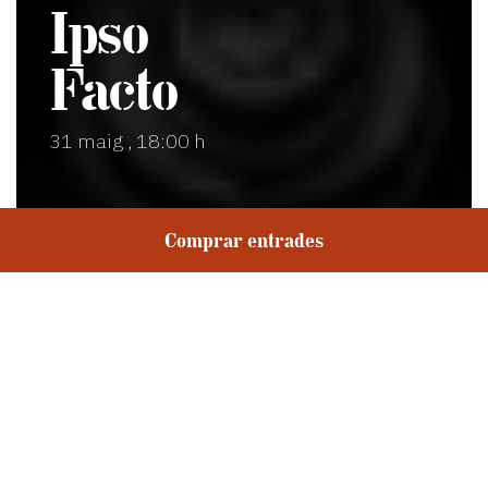
Ipso
Facto
31 maig , 18:00 h
Entrades
El Modern
Comprar entrades
Idioma: castellà
Duració: 1 h 30'
Serveis: