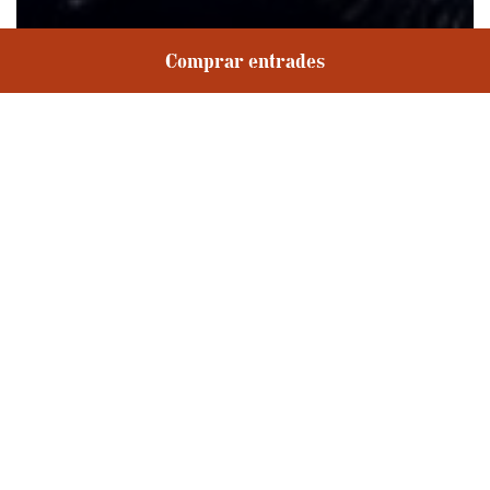
Entrades
Sala Gran
Comprar entrades
Idioma: Català
Duració: 01 h 30 min
A L’Artesà volem que tothom balli, així que et
convidem a aquesta primera ballada de l’estiu,
especialment pensada per a infants i famílies.
Després de veure el seu espectacle el primer
diumenge de juliol, en aquesta trobada ballarem
acompanyats de cossos de totes les edats, petits i
grans!