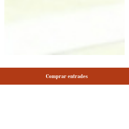
Comprar entrades
Compartir
dimarts, 19 novembre 2019 -
09:00h
No és una escala de pintor... és una A.
No és un peu de micro, és una girafa.
No són capses, són cases i les papereres s’han convertit en