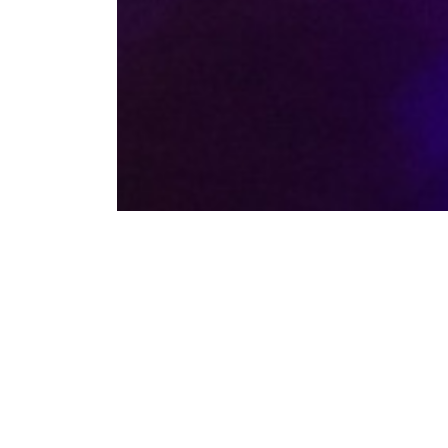
Camins Vius - Proposta per a 3r d'
Compartir