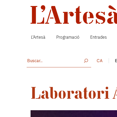
Vés al contingut
L'Artesà
Programació
Entrades
CA
|
Laboratori 