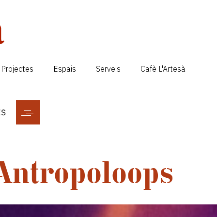
Projectes
Espais
Serveis
Cafè L'Artesà
ES
Antropoloops