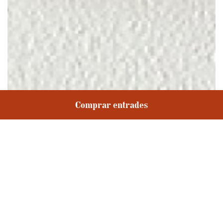
Comprar entrades
2n de primària
Compartir
CONDEGALÍ B.L. apareix quan Aimar Pérez Galí i Jaime Conde-