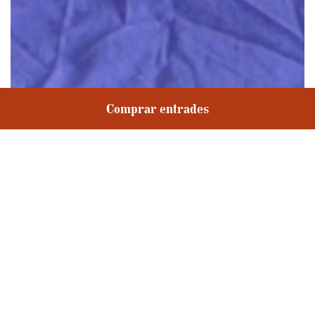
Comprar entrades
2n i 4t de primària
Compartir
COLLAGE I ACCIÓ, amb Macarena Recuerda Shepherd
Macarena Recuerda Shepherd és una artista visual i escènica que