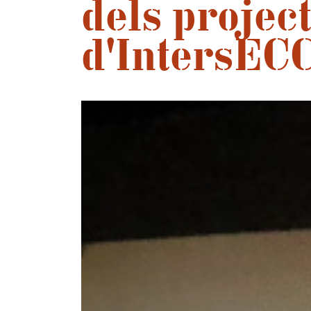
dels projec
d'IntersEC