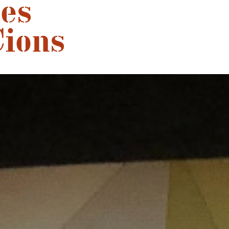
tes
Cions