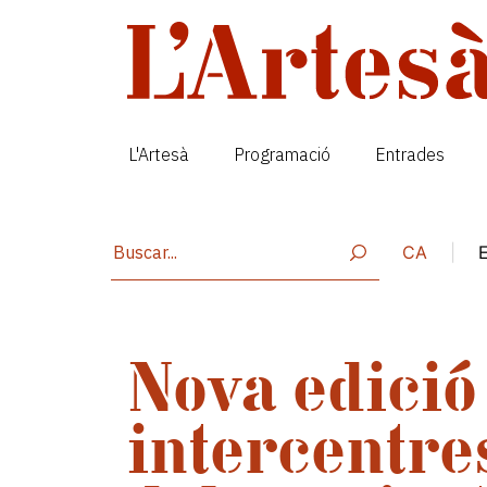
Vés al contingut
L'Artesà
Programació
Entrades
CA
|
Nova edició
intercentre