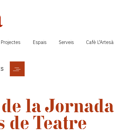
Projectes
Espais
Serveis
Cafè L'Artesà
ES
 de la Jornada
s de Teatre