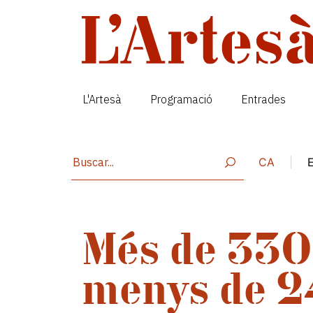
Vés al contingut
L'Artesà
Programació
Entrades
CA
|
Més de 330
menys de 2