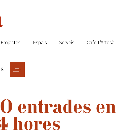
Projectes
Espais
Serveis
Cafè L'Artesà
ES
0 entrades en
4 hores