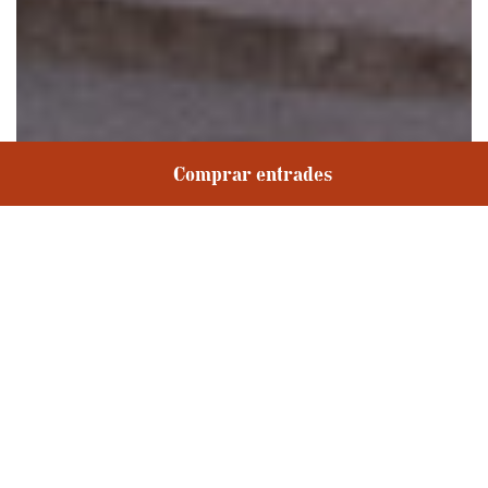
Comprar entrades
L’Artesà serà el node central del programa d’Arts
en Viu del Prat de Llobregat, una política pública
pionera a Catalunya
Compartir
dijous, 28 març 2019 - 13:00h