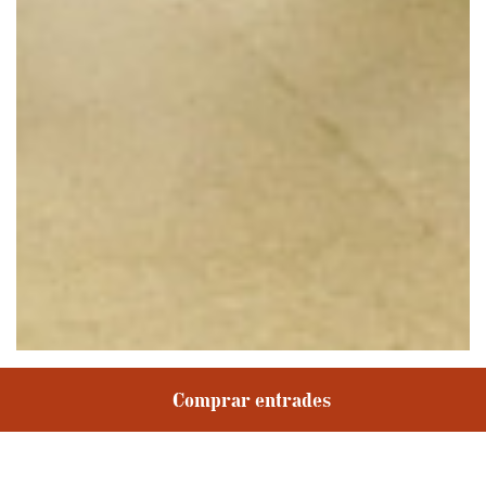
Macarena Recuerda Shepherd presenta ¡Ay! ¡Ya!
Comprar entrades
en el marc de Camins Vius