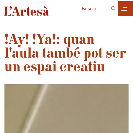
Vés al contingut
!Ay! !Ya!: quan
l'aula també pot ser
un espai creatiu