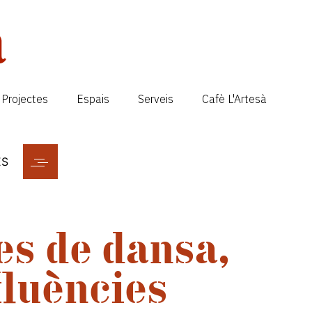
Projectes
Espais
Serveis
Cafè L'Artesà
ES
es de dansa,
fluències