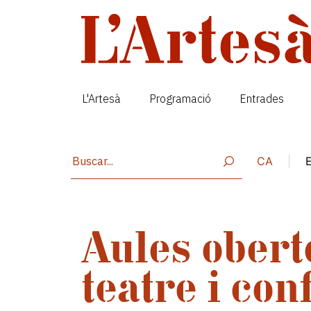
Vés al contingut
L'Artesà
Programació
Entrades
CA
|
Aules obert
teatre i con