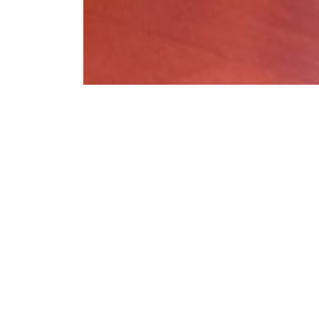
L'Escola d'Arts en Viu obre les porte
confluències d'infants i joves
dijous, 12 desembre 2019 - 14:45h