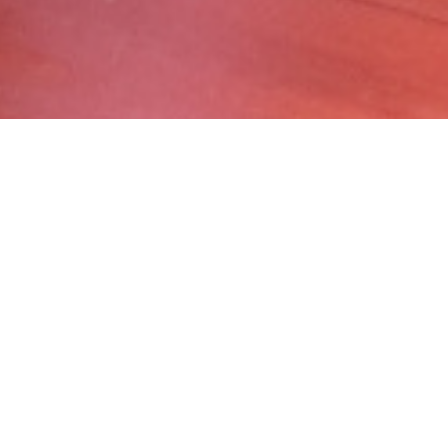
s de les aules de dansa, teatre i
Compartir